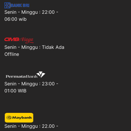
Senin - Minggu : 22:00 -
06:00 wib
Senin - Minggu : Tidak Ada
Offline
Senin - Minggu : 23:00 -
01:00 WIB
Senin - Minggu : 22.00 -