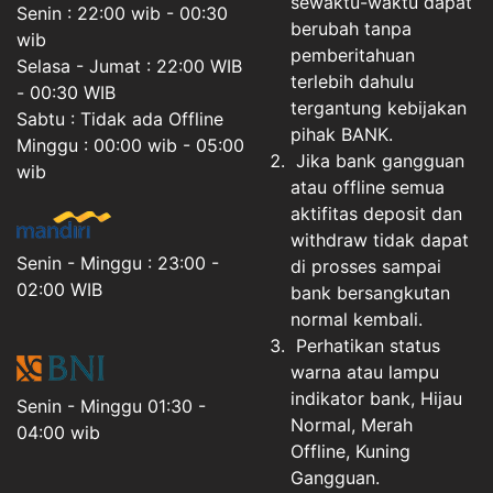
sewaktu-waktu dapat
Senin : 22:00 wib - 00:30
berubah tanpa
wib
pemberitahuan
Selasa - Jumat : 22:00 WIB
terlebih dahulu
- 00:30 WIB
tergantung kebijakan
Sabtu : Tidak ada Offline
pihak BANK.
Minggu : 00:00 wib - 05:00
Jika bank gangguan
wib
atau offline semua
aktifitas deposit dan
withdraw tidak dapat
Senin - Minggu : 23:00 -
di prosses sampai
02:00 WIB
bank bersangkutan
normal kembali.
Perhatikan status
warna atau lampu
indikator bank, Hijau
Senin - Minggu 01:30 -
Normal, Merah
04:00 wib
Offline, Kuning
Gangguan.