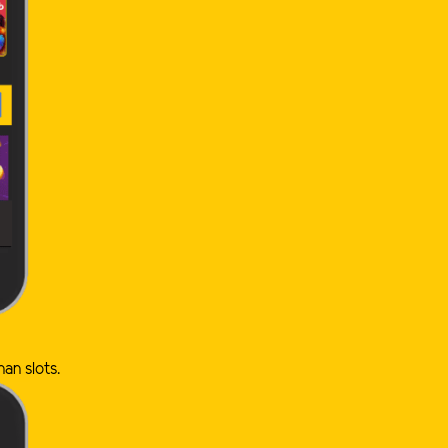
an slots.