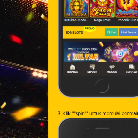
3. Klik ""spin"" untuk memulai permain